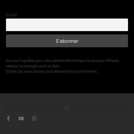
Email
Ne vous inquiétez pas, votre adresse électronique ne sera pas diffusée,
vendue ou partagée avec un tiers.
Et bien sûr, vous pouvez vous désinscrire à tout moment.