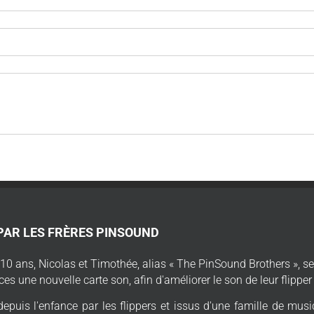
PAR LES FRÈRES PINSOUND
e 10 ans, Nicolas et Timothée, alias « The PinSound Brothers », se
ces une nouvelle carte son, afin d'améliorer le son de leur flipper
epuis l'enfance par les flippers et issus d'une famille de mus