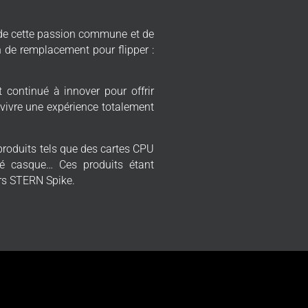
e de cette passion commune et de
n de remplacement pour flipper :
 continué à innover pour offrir
 vivre une expérience totalement
produits tels que des cartes CPU
ité casque… Ces produits étant
ers STERN Spike.