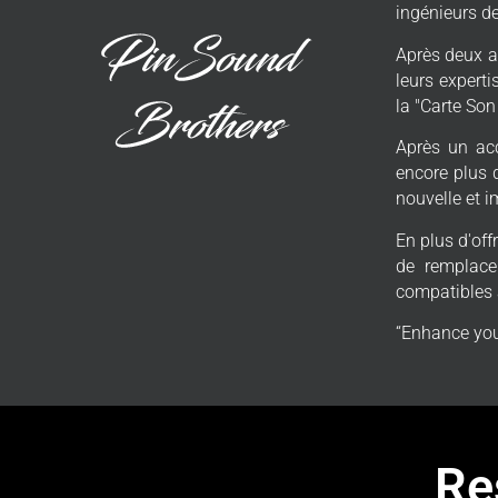
ingénieurs d
Après deux a
leurs expert
la "Carte So
Après un acc
encore plus 
nouvelle et i
En plus d'of
de remplacem
compatibles a
“Enhance you
Re