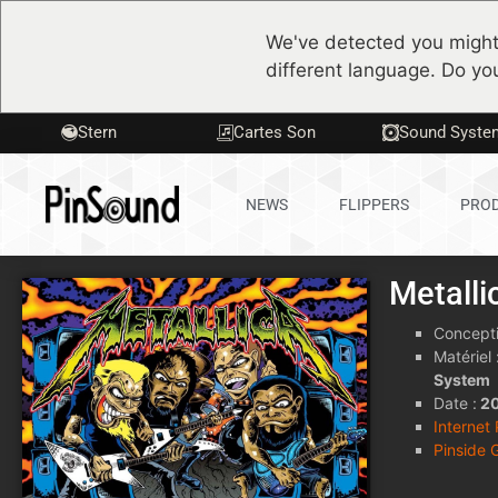
We've detected you might
different language. Do yo
Stern
Cartes Son
Sound Syste
NEWS
FLIPPERS
PROD
Metalli
Concepti
Matériel 
System
Date :
2
Internet
Pinside 