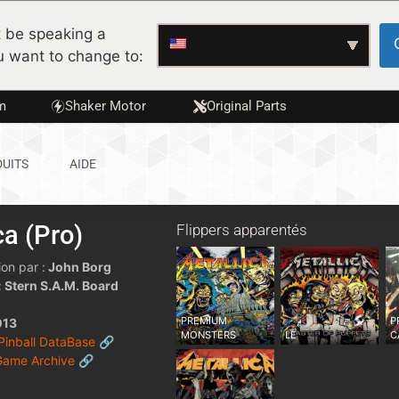
 be speaking a
u want to change to:
m
Shaker Motor
Original Parts
UITS
AIDE
ca (Pro)
Flippers apparentés
on par :
John Borg
:
Stern S.A.M. Board
PREMIUM
P
013
MONSTERS
LE
C
 Pinball DataBase 🔗
Game Archive 🔗