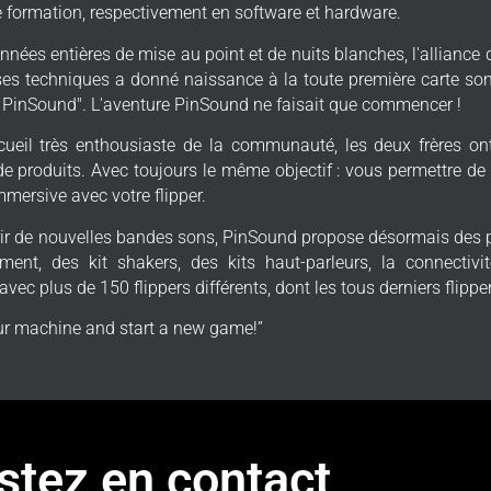
e formation, respectivement en software et hardware.
nnées entières de mise au point et de nuits blanches, l'allianc
ises techniques a donné naissance à la toute première carte so
n PinSound". L'aventure PinSound ne faisait que commencer !
ueil très enthousiaste de la communauté, les deux frères ont
de produits. Avec toujours le même objectif : vous permettre de
mmersive avec votre flipper.
frir de nouvelles bandes sons, PinSound propose désormais des 
ent, des kit shakers, des kits haut-parleurs, la connectiv
vec plus de 150 flippers différents, dont les tous derniers flipp
r machine and start a new game!”
stez en contact