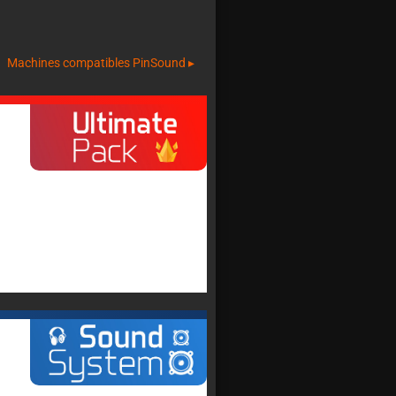
Machines compatibles PinSound ▸