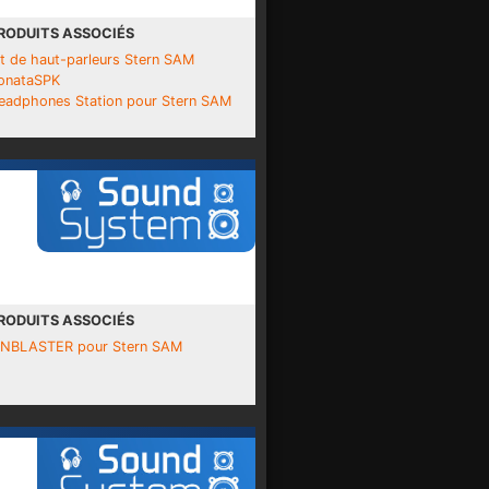
RODUITS ASSOCIÉS
it de haut-parleurs Stern SAM
onataSPK
eadphones Station pour Stern SAM
RODUITS ASSOCIÉS
INBLASTER pour Stern SAM