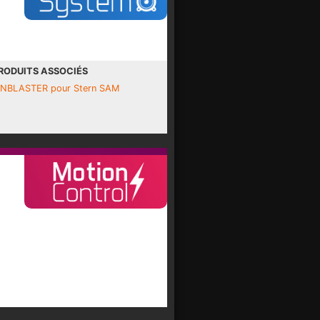
RODUITS ASSOCIÉS
INBLASTER pour Stern SAM