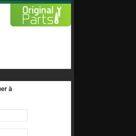
uer à