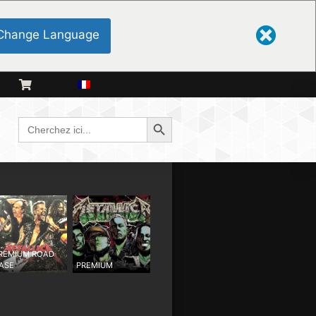
Change Language
Bouton de recherche
Cherchez
:
REMIUM ROAD
ASE
PREMIUM