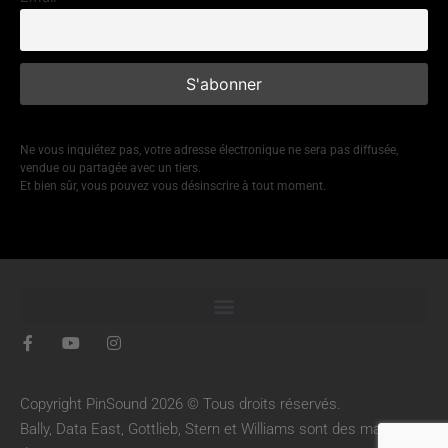
Ne vous inquiétez pas, votre adresse électronique ne sera pas diffusée,
vendue ou partagée avec un tiers.
Et bien sûr, vous pouvez vous désinscrire à tout moment.
Copyright PinSound 2026 © Tous droits réservés.
Bally, Data East, Gottlieb, Stern et Williams sont des marques