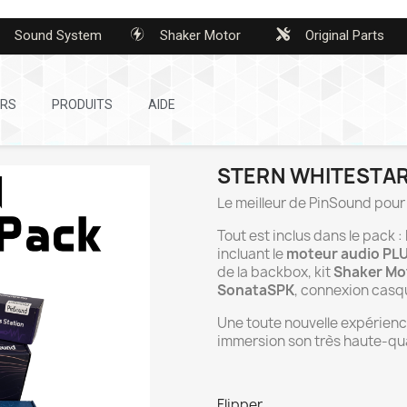
Sound System
Shaker Motor
Original Parts
ERS
PRODUITS
AIDE
STERN WHITESTAR
Le meilleur de PinSound pour 
Tout est inclus dans le pack :
incluant le
moteur audio PL
de la backbox, kit
Shaker Mo
SonataSPK
, connexion casq
Une toute nouvelle expérienc
immersion son très haute-qua
Flipper