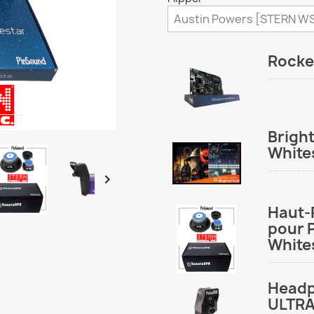
Rocke
Brigh
White

Haut-
pour 
White
Headp
ULTR