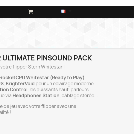

 ULTIMATE PINSOUND PACK
votre flipper Stern Whitestar !
RocketCPU Whitestar (Ready to Play)
US
,
BrighterVoid
pour un éclairage moderne
tion Control
, les puissants haut-parleurs
ue via
Headphones Station
, câblage stéréo...
e de jeu avec votre flipper avec une
lité !