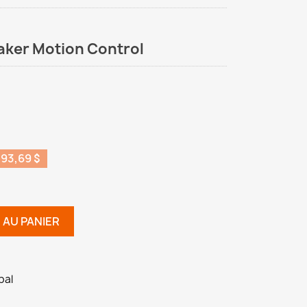
aker Motion Control
93,69 $
 AU PANIER
pal