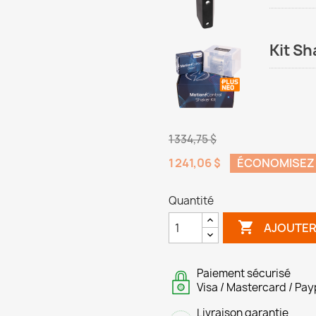
Kit Sh
1 334,75 $
1 241,06 $
ÉCONOMISEZ 
Quantité

AJOUTER
Paiement sécurisé
Visa / Mastercard / Pay
Livraison garantie