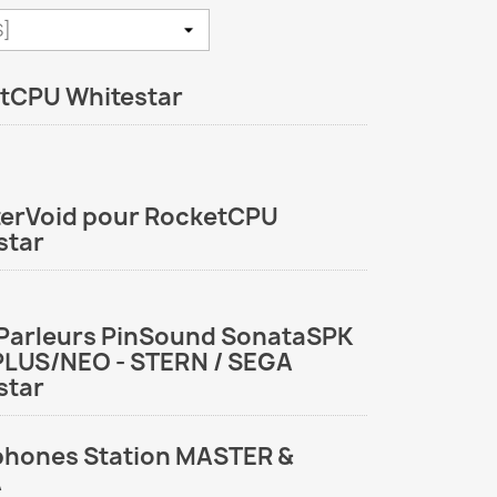
tCPU Whitestar
terVoid pour RocketCPU
star
Parleurs PinSound SonataSPK
PLUS/NEO - STERN / SEGA
star
hones Station MASTER &
A