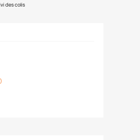
vi des colis
)