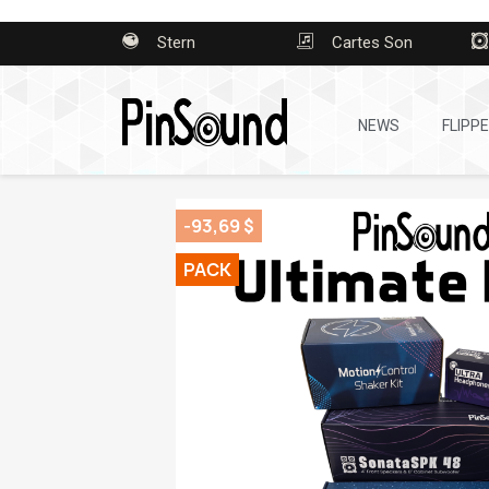
Stern
Cartes Son
NEWS
FLIPP
-93,69 $
PACK