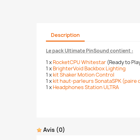
Description
Le pack Ultimate PinSound contient :
1 x
RocketCPU Whitestar
(Ready to Pla
1 x
BrighterVoid Backbox Lighting
1 x
kit Shaker Motion Control
1 x
kit haut-parleurs SonataSPK (paire de
1 x
Headphones Station ULTRA
Avis
(0)