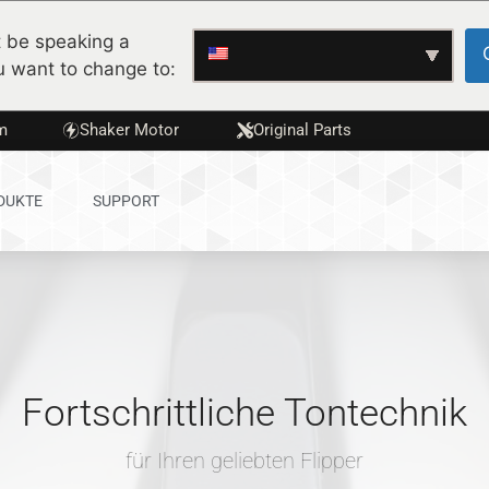
 be speaking a
u want to change to:
m
Shaker Motor
Original Parts
DUKTE
SUPPORT
Fortschrittliche Tontechnik
für Ihren geliebten Flipper