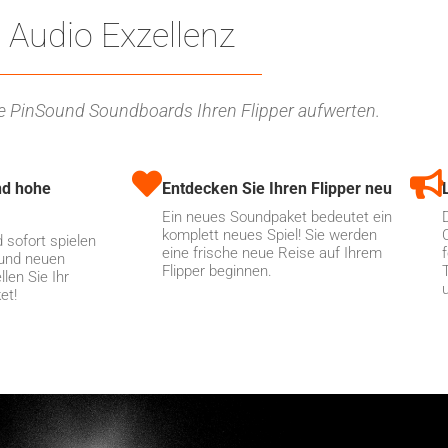
Audio Exzellenz
ie PinSound Soundboards Ihren Flipper aufwerten.
nd hohe
Entdecken Sie Ihren Flipper neu
Ein neues Soundpaket bedeutet ein
komplett neues Spiel! Sie werden
 sofort spielen
eine frische neue Reise auf Ihrem
 und neuen
Flipper beginnen.
len Sie Ihr
u
et!