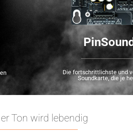
PinSoun
Die fortschrittlichste und v
nen
Soundkarte, die je h
er Ton wird lebendig