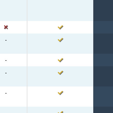
-
-
-
-
-