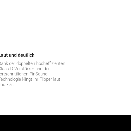
Laut und deutlich
Dank der doppelten hocheffizienten
Class-D-Verstärker und der
fortschrittlichen PinSound-
Technologie klingt Ihr Flipper laut
nd klar.