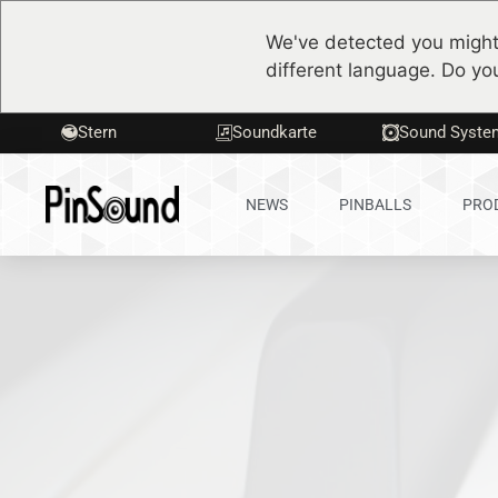
We've detected you might
different language. Do yo
Stern
Soundkarte
Sound Syste
NEWS
PINBALLS
PRO