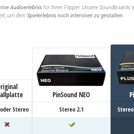
ive Audioerlebnis
für Ihren Flipper. Unsere Soundboards
elt, um dein
Spielerlebnis noch intensiver zu gestalten
.
riginal
P
allplatte
PinSound NEO
oder Stereo
Stereo 2.1
Stereo