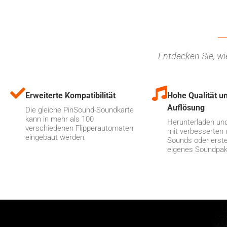
Entdecken Sie, w
Erweiterte Kompatibilität
Hohe Qualität u
Auflösung
Die gleiche PinSound-Soundkarte
kann in mehr als 100
Herunterladen und
verschiedenen Flipperautomaten
mit verbesserten
eingebaut werden.
Sounds oder erstel
eigenes Soundpak