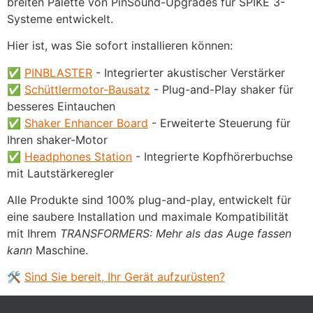
breiten Palette von PinSound-Upgrades für SPIKE 3-
Systeme entwickelt.
Hier ist, was Sie sofort installieren können:
✅
PINBLASTER
- Integrierter akustischer Verstärker
✅
Schüttlermotor-Bausatz
- Plug-and-Play shaker für
besseres Eintauchen
✅
Shaker Enhancer Board
- Erweiterte Steuerung für
Ihren shaker-Motor
✅
Headphones Station
- Integrierte Kopfhörerbuchse
mit Lautstärkeregler
Alle Produkte sind 100% plug-and-play, entwickelt für
eine saubere Installation und maximale Kompatibilität
mit Ihrem
TRANSFORMERS: Mehr als das Auge fassen
kann
Maschine.
🛠️
Sind Sie bereit, Ihr Gerät aufzurüsten?