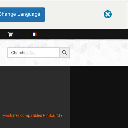
Change Language
Bouton de recherche
Cherchez
:
Machines compatibles PinSound ▸