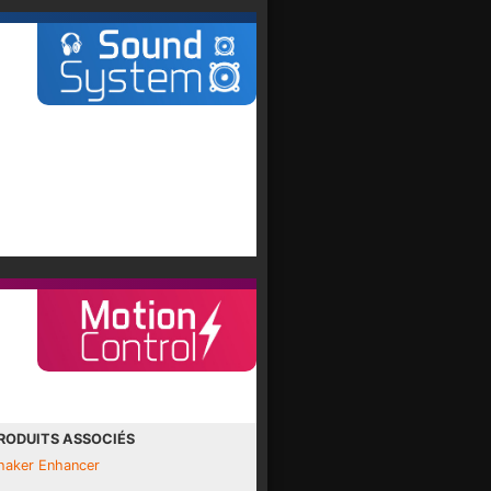
RODUITS ASSOCIÉS
haker Enhancer