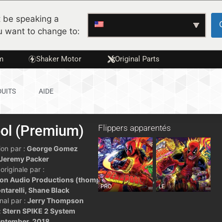
 be speaking a
u want to change to:
m
Shaker Motor
Original Parts
UITS
AIDE
ol (Premium)
Flippers apparentés
on par :
George Gomez
Jeremy Packer
originale par :
n Audio Productions (thompsonaudio.com),
PRO
LE
ntarelli, Shane Black
nal par :
Jerry Thompson
:
Stern SPIKE 2 System
ptember, 2018