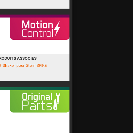
RODUITS ASSOCIÉS
it Shaker pour Stern SPIKE