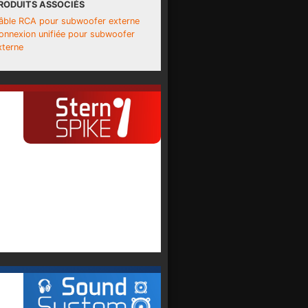
RODUITS ASSOCIÉS
âble RCA pour subwoofer externe
onnexion unifiée pour subwoofer
xterne