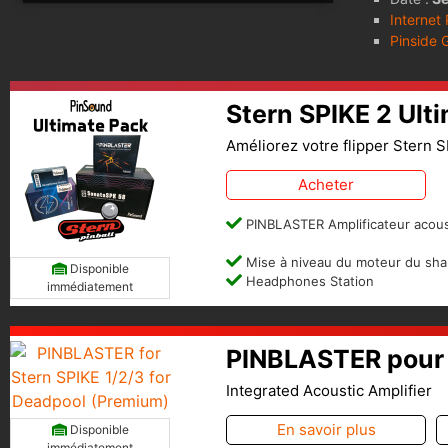
Internet
Pinside 
Stern SPIKE 2 Ult
Améliorez votre flipper Stern S
Acheter
PINBLASTER Amplificateur acous
Mise à niveau du moteur du sha
Disponible
Headphones Station
immédiatement
PINBLASTER pour 
Integrated Acoustic Amplifier
En savoir plus
Disponible
immédiatement