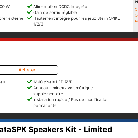
P
200 W
Alimentation DCDC intégrée
C
Gain de sortie réglable
C
ofer externe
Hautement intégré pour les jeux Stern SPIKE
e
1/2/3
Acheter
jeu
1440 pixels LED RVB
Anneau lumineux volumétrique
supplémentaire
Installation rapide / Pas de modification
permanente
ataSPK Speakers Kit - Limited