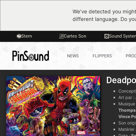
We've detected you might
different language. Do yo
Stern
Cartes Son
Sound Syste
NEWS
FLIPPERS
PROD
Deadpo
Concepti
Art par :
Musique 
Thompso
Vince Po
Son origi
Matériel 
Date :
Se