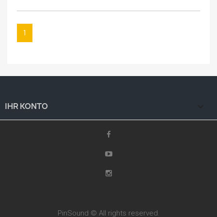
1
IHR KONTO

PinSound © All rights reserved.