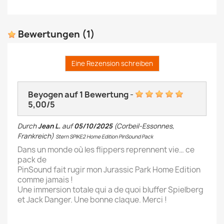
Bewertungen
(1)
Eine Rezension schreiben
Beyogen auf
1
Bewertung
-
5,00
/
5
Durch
Jean L.
auf
05/10/2025
(Corbeil-Essonnes,
Frankreich)
Stern SPIKE2 Home Edition PinSound Pack
Dans un monde où les flippers reprennent vie… ce
pack de
PinSound fait rugir mon Jurassic Park Home Edition
comme jamais !
Une immersion totale qui a de quoi bluffer Spielberg
et Jack Danger. Une bonne claque. Merci !