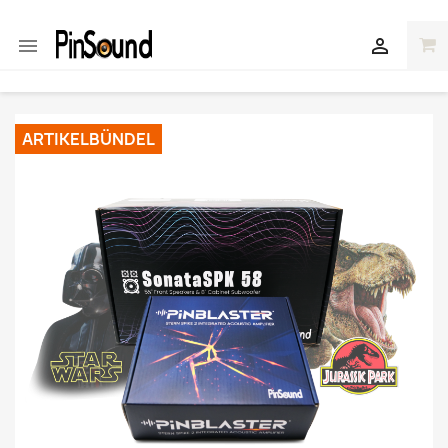


ARTIKELBÜNDEL