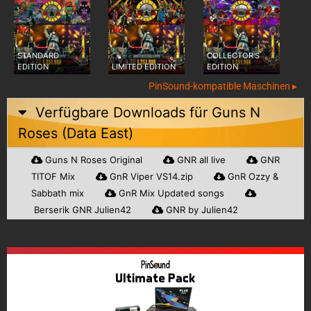
STANDARD
COLLECTOR'S
EDITION
LIMITED EDITION
EDITION
PinSound-kompatible Maschinen ▸
Verfügbare Downloads für
Guns N
Roses (Data East)
Guns N Roses Original
GNR all live
GNR
TITOF Mix
GnR Viper VS14.zip
GnR Ozzy &
Sabbath mix
GnR Mix Updated songs
Berserik GNR Julien42
GNR by Julien42