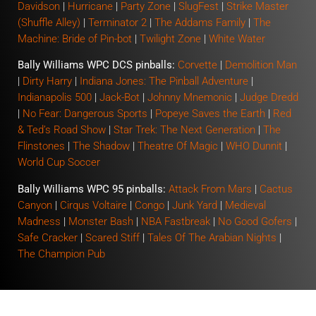
Davidson
|
Hurricane
|
Party Zone
|
SlugFest
|
Strike Master
(Shuffle Alley)
|
Terminator 2
|
The Addams Family
|
The
Machine: Bride of Pin-bot
|
Twilight Zone
|
White Water
Bally Williams WPC DCS pinballs:
Corvette
|
Demolition Man
|
Dirty Harry
|
Indiana Jones: The Pinball Adventure
|
Indianapolis 500
|
Jack-Bot
|
Johnny Mnemonic
|
Judge Dredd
|
No Fear: Dangerous Sports
|
Popeye Saves the Earth
|
Red
& Ted’s Road Show
|
Star Trek: The Next Generation
|
The
Flinstones
|
The Shadow
|
Theatre Of Magic
|
WHO Dunnit
|
World Cup Soccer
Bally Williams WPC 95 pinballs:
Attack From Mars
|
Cactus
Canyon
|
Cirqus Voltaire
|
Congo
|
Junk Yard
|
Medieval
Madness
|
Monster Bash
|
NBA Fastbreak
|
No Good Gofers
|
Safe Cracker
|
Scared Stiff
|
Tales Of The Arabian Nights
|
The Champion Pub