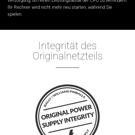
Versorgung, um einen Leistungsabfall der CPU zu verhindern.
Ihr Rechner wird nicht mehr neu starten, während Sie
spielen.
Integrität des
Originalnetzteils