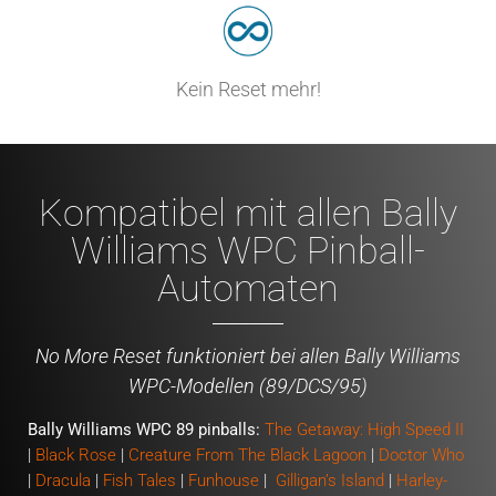
Kein Reset mehr!
Kompatibel mit allen Bally
Williams WPC Pinball-
Automaten
No More Reset funktioniert bei allen Bally Williams
WPC-Modellen (89/DCS/95)
Bally Williams WPC 89 pinballs:
The Getaway: High Speed II
|
Black Rose
|
Creature From The Black Lagoon
|
Doctor Who
|
Dracula
|
Fish Tales
|
Funhouse
|
Gilligan’s Island
|
Harley-