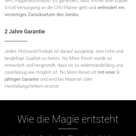
WPC-Flipperautomaten. Es garantiert, dass immer eine stabile
5-Volt-Versorgung an die CPU-Platine geht und
verhindert ein
vorzeitiges Zurücksetzen des Geräts
.
2 Jahre Garantie
Jedes PinSound-Produkt ist darauf ausgelegt, eine hohe und
langlebige Qualität zu bieten. No More Reset wurde so
entwickelt und hergestellt, dass es so widerstandsfähig und
zuverlässig wie möglich ist. No More Reset ist
mit einer 2-
jährigen Garantie
und wird bei Material- oder
Herstellungsfehlern ersetzt.
Wie die Magie entsteht