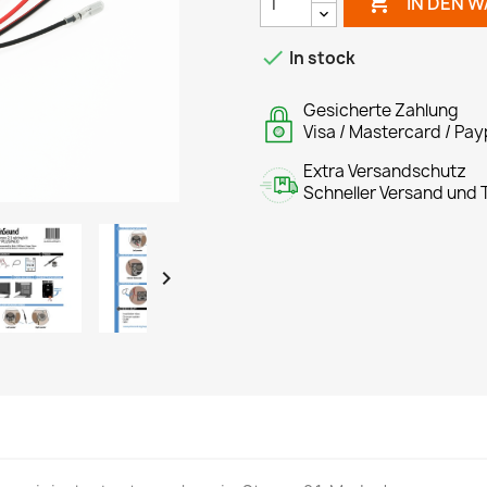

IN DEN 

In stock
Gesicherte Zahlung
Visa / Mastercard / Pay
Extra Versandschutz
Schneller Versand und T
