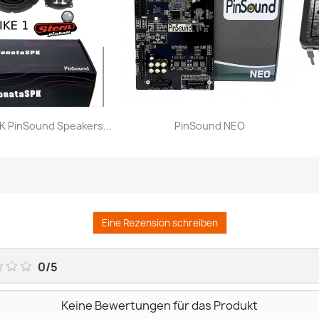
 PinSound Speakers...
PinSound NEO
Vorschau
Vorschau


Eine Rezension schreiben
0
/
5
Keine Bewertungen für das Produkt