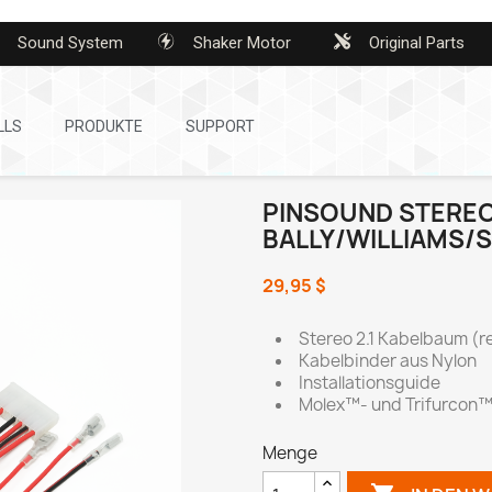
Sound System
Shaker Motor
Original Parts
LLS
PRODUKTE
SUPPORT
PINSOUND STEREO
BALLY/WILLIAMS/
29,95 $
Stereo 2.1 Kabelbaum (re
Kabelbinder aus Nylon
Installationsguide
Molex™- und Trifurcon™
Menge