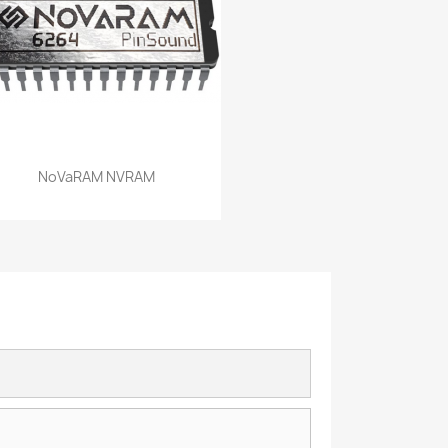
NoVaRAM NVRAM
Vorschau
