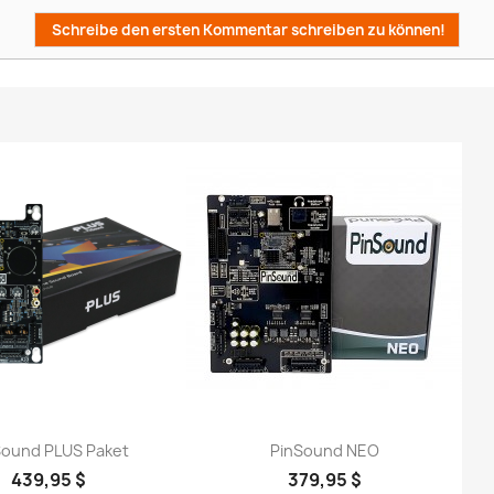
Schreibe den ersten Kommentar schreiben zu können!
Sound PLUS Paket
PinSound NEO
439,95 $
379,95 $