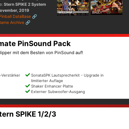
e:
Stern SPIKE 2 System
ovember, 2019
WILLIAMS
BALLY
 Pinball DataBase 🔗
Game Archive 🔗
imate PinSound Pack
lipper mit dem Besten von PinSound auf!
-Verstärker
SonataSPK Lautsprecherkit - Upgrade in
limitierter Auflage
Shaker Enhancer Platte
Externer Subwoofer-Ausgang
ern SPIKE 1/2/3