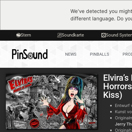
We've detected you might
different language. Do yo
Stern
Soundkarte
Sound Syste
NEWS
PINBALLS
PRO
Elvira’
Horrors
Kiss)
Entwurf 
Kunst vo
Original
Jerry T
Original