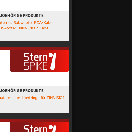
UGEHÖRIGE PRODUKTE
xternes Subwoofer RCA-Kabel
ubwoofer Daisy Chain Kabel
UGEHÖRIGE PRODUKTE
autsprecher-Lichtringe für PINVISION