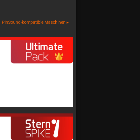
PinSound-kompatible Maschinen ▸