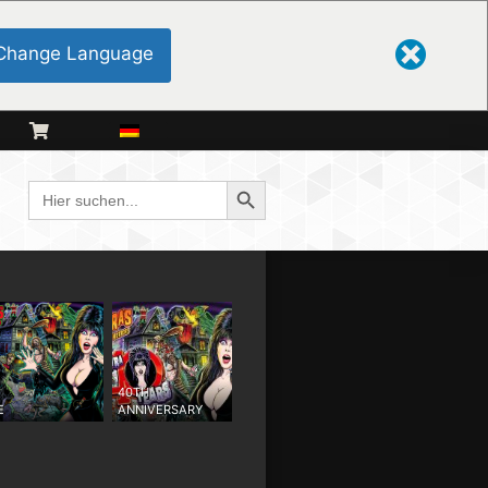
Change Language
Schaltfläche "Suchen
Suche
nach:
40TH
E
ANNIVERSARY