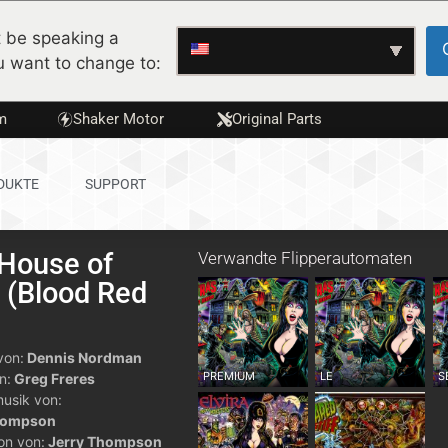
 be speaking a
u want to change to:
m
Shaker Motor
Original Parts
DUKTE
SUPPORT
s House of
Verwandte Flipperautomaten
 (Blood Red
von:
Dennis Nordman
PREMIUM
LE
S
n:
Greg Freres
musik von:
hompson
ton von:
Jerry Thompson