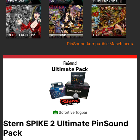
PREMIUM
LE
ANNIVERSARY
BLOOD RED KISS
WILLIAMS
BALLY
PinSound-kompatible Maschinen ▸
Sofort verfügbar
Stern SPIKE 2 Ultimate PinSound
Pack