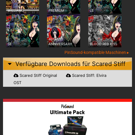
WILLIAMS
PREMIUM
LE
40TH
SE
ANNIVERSARY
BLOOD RED KISS
PinSound-kompatible Maschinen ▸
Verfügbare Downloads für
Scared Stiff
Scared Stiff Original
Scared Stiff: Elvira
OST